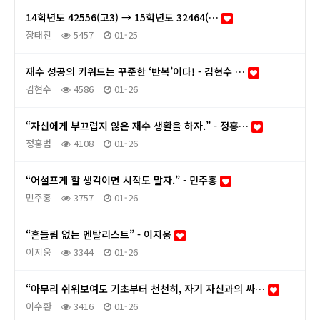
14학년도 42556(고3) → 15학년도 32464(…
장태진
5457
01-25
재수 성공의 키워드는 꾸준한 ‘반복’이다! - 김현수 …
김현수
4586
01-26
“자신에게 부끄럽지 않은 재수 생활을 하자.” - 정홍…
정홍범
4108
01-26
“어설프게 할 생각이면 시작도 말자.” - 민주홍
민주홍
3757
01-26
“흔들림 없는 멘탈리스트” - 이지웅
이지웅
3344
01-26
“아무리 쉬워보여도 기초부터 천천히, 자기 자신과의 싸…
이수환
3416
01-26