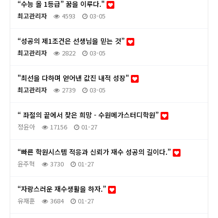
“수능 올 1등급” 꿈을 이루다."
최고관리자
4593
03-05
“성공의 제1조건은 선생님을 믿는 것”
최고관리자
2822
03-05
"최선을 다하며 얻어낸 값진 내적 성장"
최고관리자
2739
03-05
“ 좌절의 끝에서 찾은 희망 - 수원메가스터디학원”
정윤아
17156
01-27
“빠른 학원시스템 적응과 신뢰가 재수 성공의 길이다.”
윤주혁
3730
01-27
“자랑스러운 재수생활을 하자.”
유재훈
3684
01-27