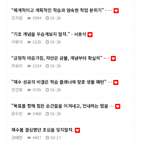
“체계적이고 계획적인 학습과 엄숙한 학업 분위기” - …
김지윤
3994
01-26
“기초 개념을 우습게보지 말자.” - 서용석
서용석
3225
01-26
“긍정적 마음가짐, 자만은 금물, 개념부터 확실히” -…
최유리
3234
01-26
"재수 성공의 비결은 학습 플래너에 맞춘 생활 패턴" …
안건호
4705
01-26
"목표를 향해 힘든 순간들을 이겨내고, 인내하는 법을 …
윤수빈
3460
01-26
재수를 결심했던 초심을 잊지말자.
김태헌
4437
02-17