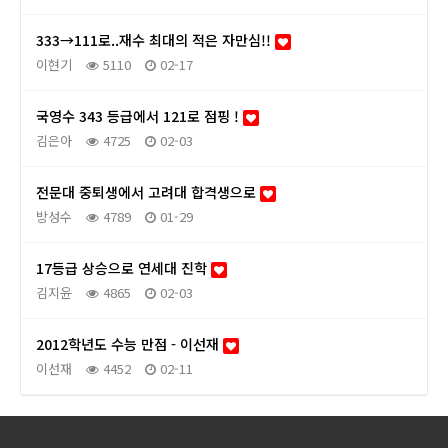
333→111로..재수 최대의 적은 자만심!!
이현기
5110
02-17
국영수 343 등급에서 121로 점핑 !
김은아
4725
02-03
전문대 중퇴생에서 고려대 합격생으로
방성수
4789
01-29
17등급 상승으로 연세대 진학
김지윤
4865
02-03
2012학년도 수능 만점 - 이선재
이선재
4452
02-11