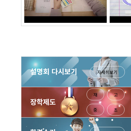
설명회 다시보기
자세히보기
재
고
장학제도
중
초