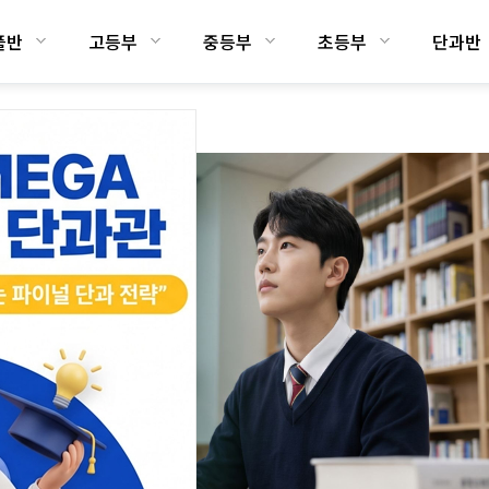
플반
고등부
중등부
초등부
단과반