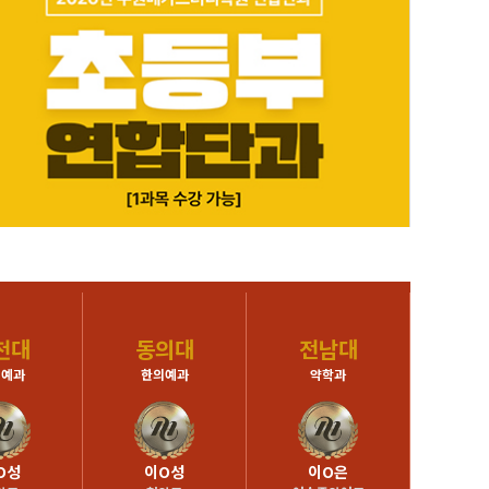
천대
동의대
전남대
전
의예과
한의예과
약학과
약
O성
이O성
이O은
이