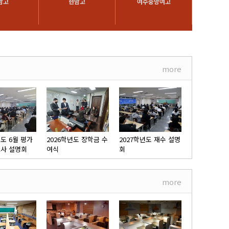
암고
현암고
여수중앙여고
여수
more
년도 6월 평가
2026학년도 장학금 수
2027학년도 재수 설명
고사 설명회
여식
회
more