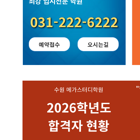
최강 입시전문 학원
031-222-6222
예약접수
오시는길
수원 메가스터디학원
경상국립대
서
2026학년도
건축공학부
식품동물
합격자 현황
최O형
오