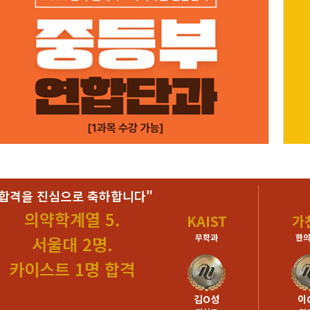
"합격을 진심으로 축하합니다"
의약학계열 5.
울대
서울대
KAIST
가
생명공학부
응용생물공학
무학과
한
서울대 2명.
카이스트 1명 합격
O주
오O윤
김O성
이