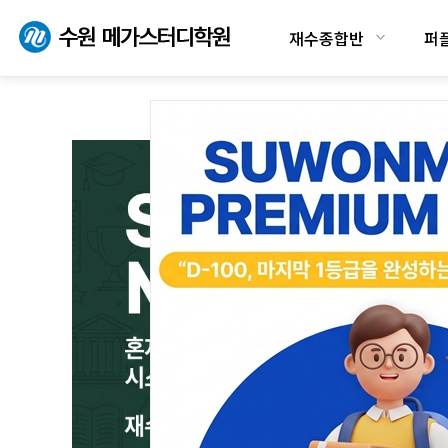
재수종합반
퍼