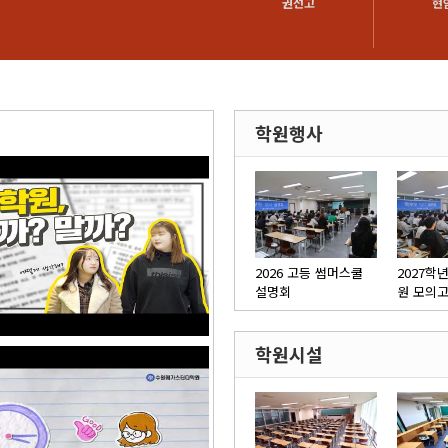
원고
화성고
권선고
현
학원행사
2026 고등 썸머스쿨
2027학
설명회
원 모의
학원시설