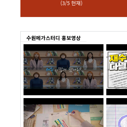
검정고시
매
(3/5 현재)
수원메가스터디 홍보영상