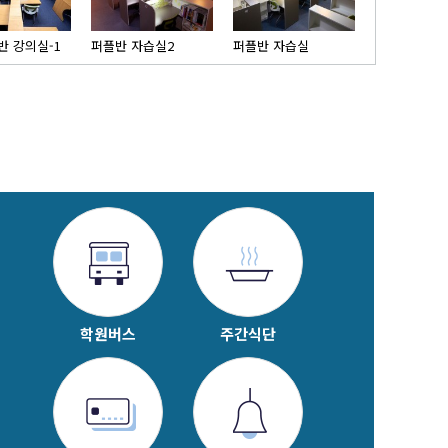
 강의실-1
퍼플반 자습실2
퍼플반 자습실
학원버스
주간식단